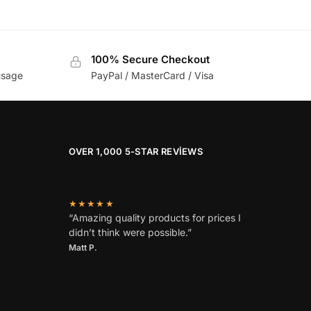
100% Secure Checkout
usage
PayPal / MasterCard / Visa
OVER 1,000 5-STAR REVIEWS
★★★★★
“Amazing quality products for prices I
didn’t think were possible.”
Matt P.