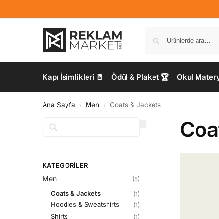
Kapı İsimlikleri 🚪
Ödül & Plaket 🏆
Okul Materya
Ana Sayfa
Men
Coats & Jackets
/
/
Coa
Ara
KATEGORILER
Men
(5)
Coats & Jackets
(1)
Hoodies & Sweatshirts
(1)
Shirts
(1)