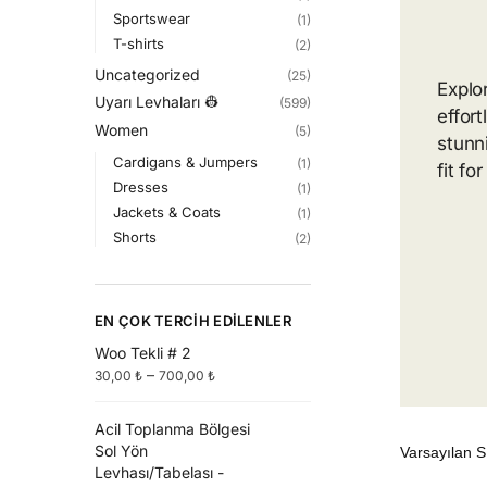
Sportswear
(1)
T-shirts
(2)
Uncategorized
(25)
Explo
Uyarı Levhaları 👷
(599)
effor
Women
(5)
stunn
Cardigans & Jumpers
(1)
fit fo
Dresses
(1)
Jackets & Coats
(1)
Shorts
(2)
EN ÇOK TERCIH EDILENLER
Woo Tekli # 2
–
30,00
₺
700,00
₺
Acil Toplanma Bölgesi
Sol Yön
Levhası/Tabelası -