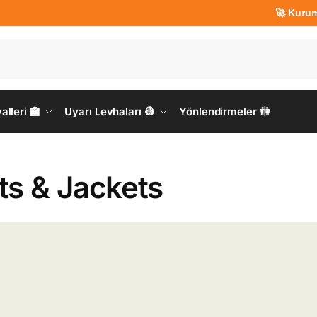
🚀 Kurumsal Ü
lleri 🏫
Uyarı Levhaları 👷
Yönlendirmeler 🚻
ts & Jackets