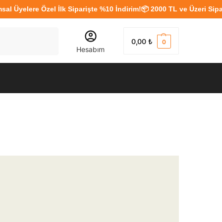
yelere Özel İlk Siparişte %10 İndirim!
📦 2000 TL ve Üzeri Siparişl
Ara
0,00
₺
0
Hesabım