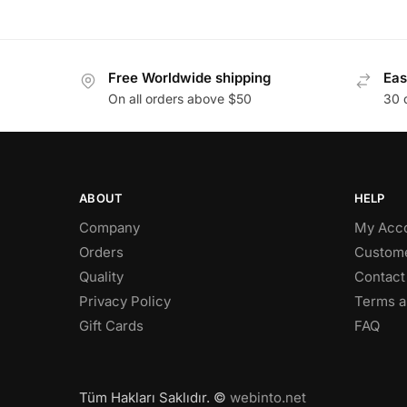
Free Worldwide shipping
Eas
On all orders above $50
30 
ABOUT
HELP
Company
My Acc
Orders
Custome
Quality
Contact
Privacy Policy
Terms a
Gift Cards
FAQ
Tüm Hakları Saklıdır. ©
webinto.net