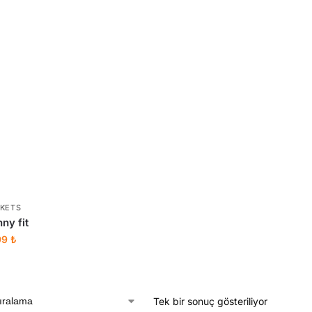
CKETS
ny fit
99
₺
Tek bir sonuç gösteriliyor