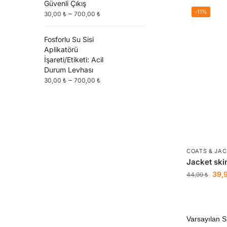
Güvenli Çıkış
-11%
–
30,00
₺
700,00
₺
Fosforlu Su Sisi
Aplikatörü
İşareti/Etiketi: Acil
Durum Levhası
–
30,00
₺
700,00
₺
COATS & JA
Jacket skin
39,
44,99
₺