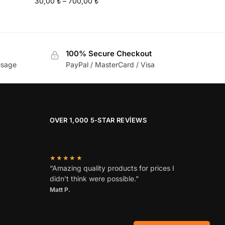
30,00
₺
–
700,00
₺
100% Secure Checkout
usage
PayPal / MasterCard / Visa
OVER 1,000 5-STAR REVIEWS
★★★★★
“Amazing quality products for prices I
didn’t think were possible.”
Matt P.