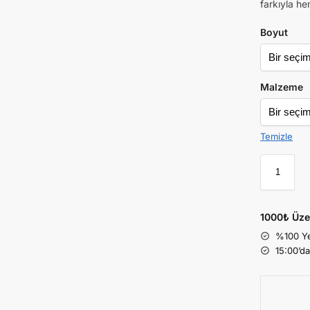
farkıyla he
Boyut
Malzeme
Temizle
1000₺ Üze
%100 Ye
15:00’d