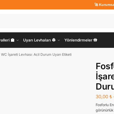
🚀 Kurumsal Üyeler
lleri 🏫
Uyarı Levhaları 👷
Yönlendirmeler 🚻
i WC İşareti Levhası: Acil Durum Uyarı Etiketi
Fosf
İşar
Duru
30,00
₺
Fosforlu En
görünürlük 