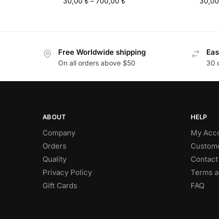
30,00
₺
–
700,00
₺
30,0
Free Worldwide shipping
Eas
On all orders above $50
30 
ABOUT
HELP
Company
My Acc
Orders
Custome
Quality
Contact
Privacy Policy
Terms a
Gift Cards
FAQ