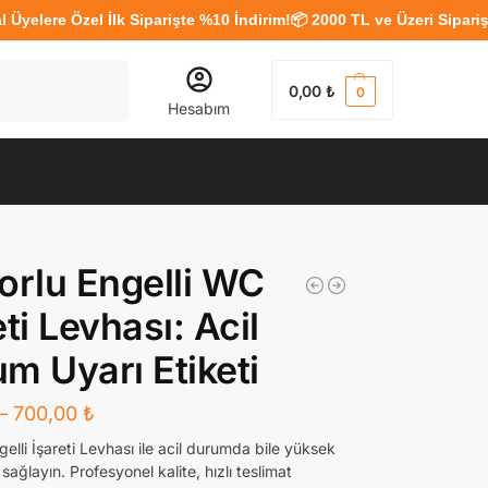
e Özel İlk Siparişte %10 İndirim!
📦 2000 TL ve Üzeri Siparişlerde 
Ara
0,00
₺
0
Hesabım
orlu Engelli WC
eti Levhası: Acil
m Uyarı Etiketi
–
700,00
₺
gelli İşareti Levhası ile acil durumda bile yüksek
sağlayın. Profesyonel kalite, hızlı teslimat