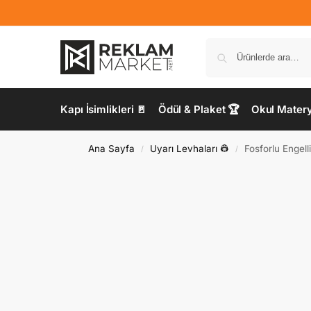
Kapı İsimlikleri 🚪
Ödül & Plaket 🏆
Okul Materya
Ana Sayfa
Uyarı Levhaları 👷
Fosforlu Engell
/
/