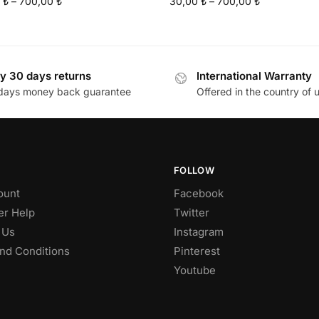
0
₺
–
700,00
₺
30,00
₺
–
700,00
₺
y 30 days returns
International Warranty
days money back guarantee
Offered in the country of 
FOLLOW
ount
Facebook
r Help
Twitter
 Us
Instagram
nd Conditions
Pinterest
Youtube