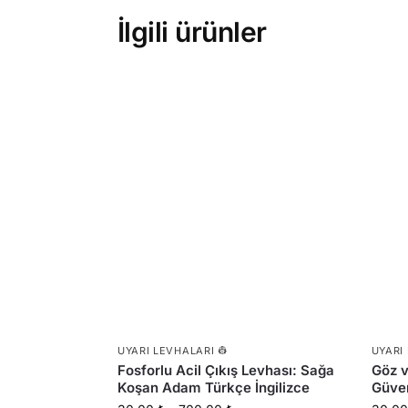
İlgili ürünler
UYARI LEVHALARI 👷
UYARI
Fosforlu Acil Çıkış Levhası: Sağa
Göz v
Koşan Adam Türkçe İngilizce
Güven