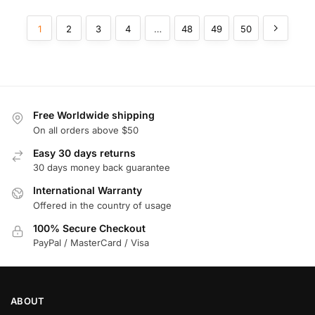
1
2
3
4
…
48
49
50
Free Worldwide shipping
On all orders above $50
Easy 30 days returns
30 days money back guarantee
International Warranty
Offered in the country of usage
100% Secure Checkout
PayPal / MasterCard / Visa
ABOUT