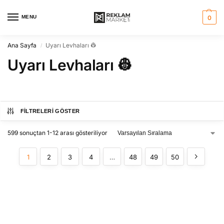
MENU
0
Ana Sayfa
Uyarı Levhaları 👷
/
Uyarı Levhaları 👷
FILTRELERI GÖSTER
599 sonuçtan 1-12 arası gösteriliyor
1
2
3
4
…
48
49
50