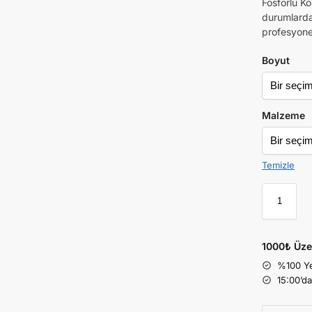
Fosforlu K
durumlarda
profesyonel
Boyut
Malzeme
Temizle
1000₺ Üze
%100 Ye
15:00’d