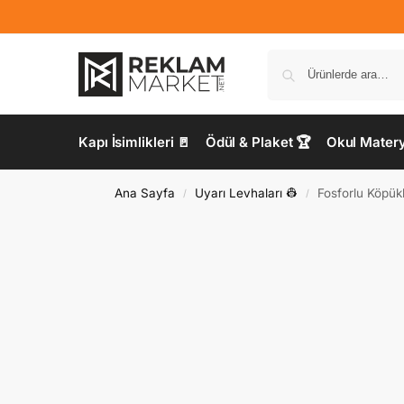
Kapı İsimlikleri 🚪
Ödül & Plaket 🏆
Okul Materya
Ana Sayfa
Uyarı Levhaları 👷
Fosforlu Köpük
/
/