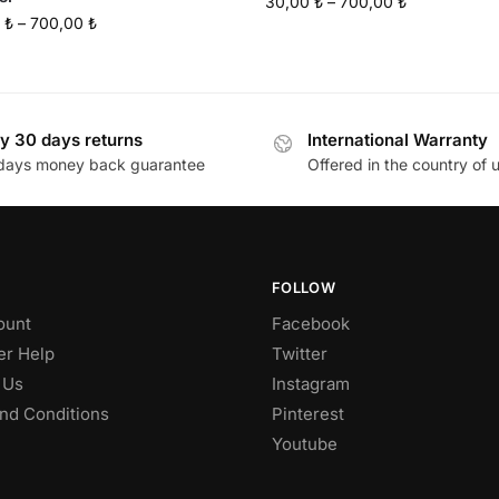
30,00
₺
–
700,00
₺
0
₺
–
700,00
₺
y 30 days returns
International Warranty
days money back guarantee
Offered in the country of 
FOLLOW
ount
Facebook
r Help
Twitter
 Us
Instagram
nd Conditions
Pinterest
Youtube