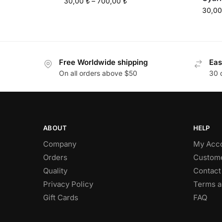
30,00
₺
–
700,00
₺
30,0
Free Worldwide shipping
Eas
On all orders above $50
30 
ABOUT
HELP
Company
My Acc
Orders
Custome
Quality
Contact
Privacy Policy
Terms a
Gift Cards
FAQ