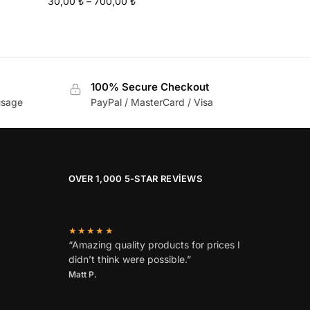
30,00
₺
–
700,00
₺
100% Secure Checkout
usage
PayPal / MasterCard / Visa
OVER 1,000 5-STAR REVIEWS
★★★★★
“Amazing quality products for prices I
didn’t think were possible.”
Matt P.