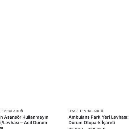
 LEVHALARI 👷
UYARI LEVHALARI 👷
n Asansör Kullanmayın
Ambulans Park Yeri Levhası:
ti/Levhası – Acil Durum
Durum Otopark İşareti
sı