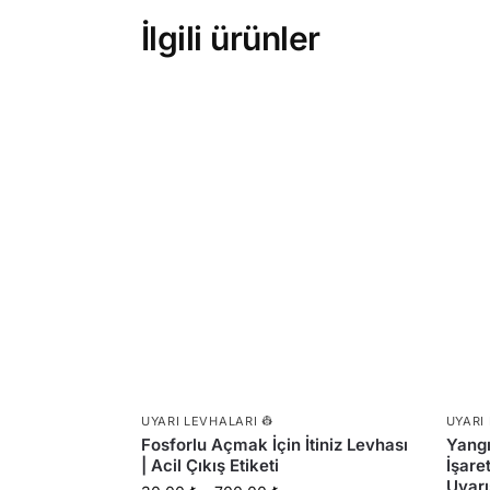
İlgili ürünler
UYARI LEVHALARI 👷
UYARI
Fosforlu Açmak İçin İtiniz Levhası
Yangı
| Acil Çıkış Etiketi
İşare
Uyarı