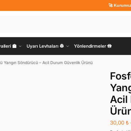
🚀 Kurumsal Üyeler
lleri 🏫
Uyarı Levhaları 👷
Yönlendirmeler 🚻
lü Yangın Söndürücü – Acil Durum Güvenlik Ürünü
Fosf
Yang
Acil
Ürü
30,00
₺