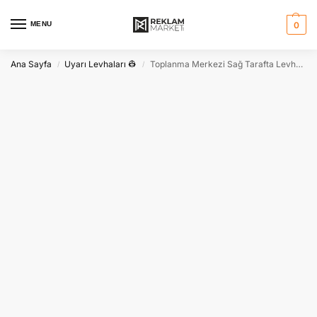
MENU
0
Ana Sayfa
Uyarı Levhaları 👷
Toplanma Merkezi Sağ Tarafta Levhası – Acil Yönlendirme İşareti
/
/