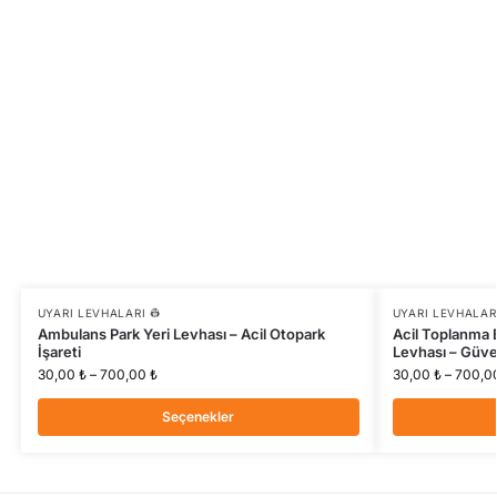
UYARI LEVHALARI 👷
UYARI LEVHALARI
Ambulans Park Yeri Levhası – Acil Otopark
Acil Toplanma 
İşareti
Levhası – Güven
30,00
₺
–
700,00
₺
30,00
₺
–
700,0
Seçenekler