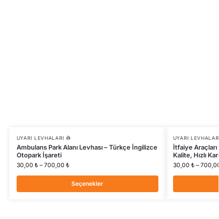
UYARI LEVHALARI 👷
UYARI LEVHALARI
Ambulans Park Alanı Levhası – Türkçe İngilizce
İtfaiye Araçlar
Otopark İşareti
Kalite, Hızlı Ka
30,00
₺
–
700,00
₺
30,00
₺
–
700,0
Seçenekler