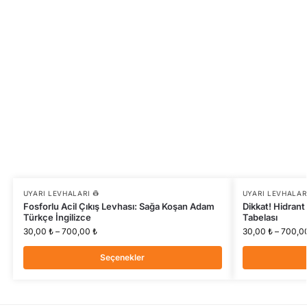
UYARI LEVHALARI 👷
UYARI LEVHALARI
Fosforlu Acil Çıkış Levhası: Sağa Koşan Adam
Dikkat! Hidrant 
Türkçe İngilizce
Tabelası
30,00
₺
–
700,00
₺
30,00
₺
–
700,0
Seçenekler