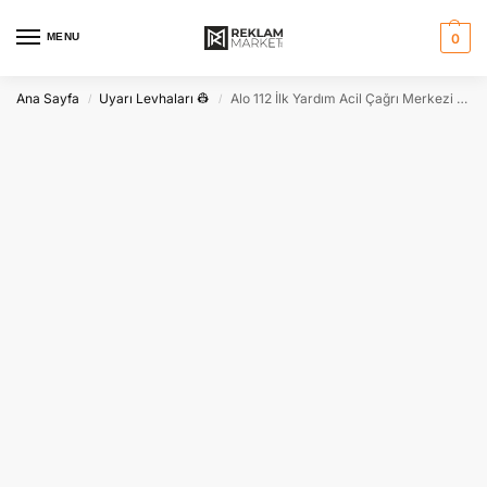
MENU
0
Ana Sayfa
Uyarı Levhaları 👷
Alo 112 İlk Yardım Acil Çağrı Merkezi Trafik Levhası – Güvenlik Tabelası
/
/