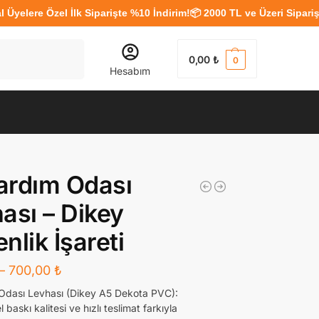
e Özel İlk Siparişte %10 İndirim!
📦 2000 TL ve Üzeri Siparişlerde 
Ara
0,00
₺
0
Hesabım
Yardım Odası
ası – Dikey
nlik İşareti
–
700,00
₺
 Odası Levhası (Dikey A5 Dekota PVC):
 baskı kalitesi ve hızlı teslimat farkıyla