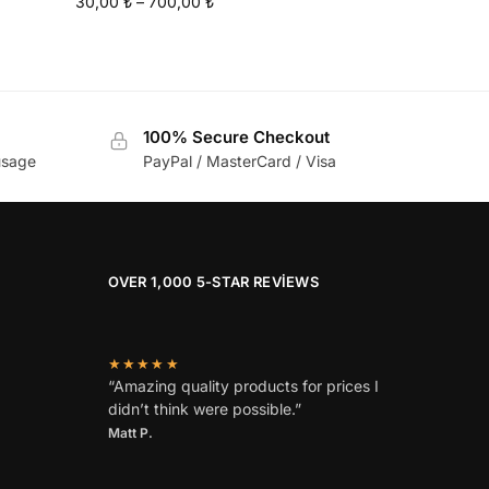
30,00
₺
–
700,00
₺
100% Secure Checkout
usage
PayPal / MasterCard / Visa
OVER 1,000 5-STAR REVIEWS
★★★★★
“Amazing quality products for prices I
didn’t think were possible.”
Matt P.