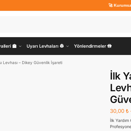
🚀 Kurumsal Üyeler
lleri 🏫
Uyarı Levhaları 👷
Yönlendirmeler 🚻
ı Levhası – Dikey Güvenlik İşareti
İlk 
Levh
Güve
30,00
₺
İlk Yardım
Profesyonel