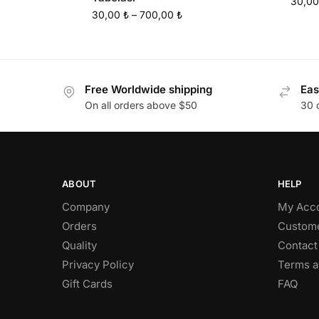
30,0
30,00
₺
–
700,00
₺
Free Worldwide shipping
Eas
On all orders above $50
30 
ABOUT
HELP
Company
My Acc
Orders
Custome
Quality
Contact
Privacy Policy
Terms a
Gift Cards
FAQ