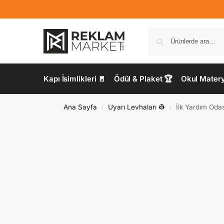
Kapı İsimlikleri 🚪
Ödül & Plaket 🏆
Okul Materya
Ana Sayfa
Uyarı Levhaları 👷
İlk Yardım Odas
/
/