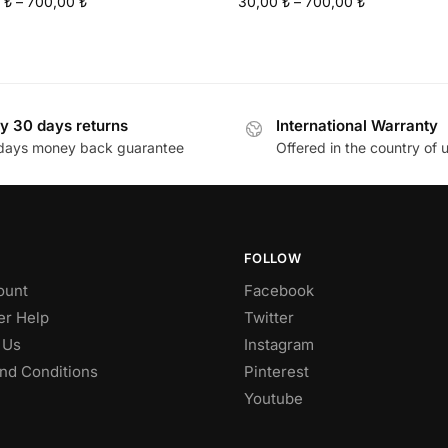
0
₺
–
700,00
₺
30,00
₺
–
700,00
₺
y 30 days returns
International Warranty
days money back guarantee
Offered in the country of 
FOLLOW
ount
Facebook
r Help
Twitter
 Us
Instagram
nd Conditions
Pinterest
Youtube