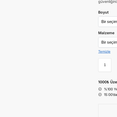
güvenliğini
Boyut
Malzeme
Temizle
1000₺ Üze
%100 Ye
15:00’d