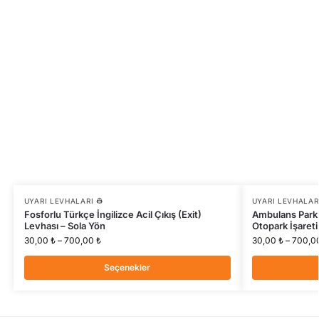
UYARI LEVHALARI 👷
UYARI LEVHALARI
Fosforlu Türkçe İngilizce Acil Çıkış (Exit)
Ambulans Park A
Levhası – Sola Yön
Otopark İşareti
30,00
₺
–
700,00
₺
30,00
₺
–
700,0
Seçenekler