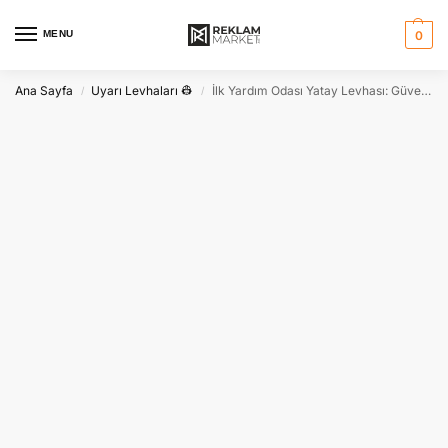
MENU
0
Ana Sayfa
Uyarı Levhaları 👷
İlk Yardım Odası Yatay Levhası: Güvenlik ve Yönlendirme Tabelası
/
/