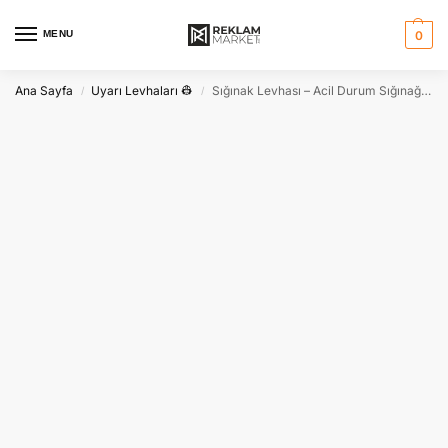
MENU
0
Ana Sayfa
Uyarı Levhaları 👷
Sığınak Levhası – Acil Durum Sığınağı Tabelası
/
/