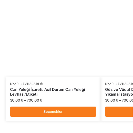
UYARI LEVHALARI 👷
UYARI LEVHALARI
Can Yeleği İşareti: Acil Durum Can Yeleği
Göz ve Vücut D
Levhası/Etiketi
Yıkama İstasy
30,00
₺
–
700,00
₺
30,00
₺
–
700,0
Seçenekler