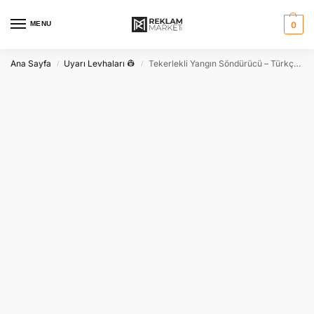
MENU
0
Ana Sayfa
Uyarı Levhaları 👷
Tekerlekli Yangın Söndürücü – Türkçe İngilizce Wheeled Fire Extinguisher
/
/