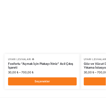
UYARI LEVHALARI 👷
UYARI LEVHALARI
Fosforlu “Açmak İçin Plakayı İtiniz” Acil Çıkış
Göz ve Vücut D
İşareti
Yıkama İstasy
30,00
₺
–
700,00
₺
30,00
₺
–
700,0
Seçenekler