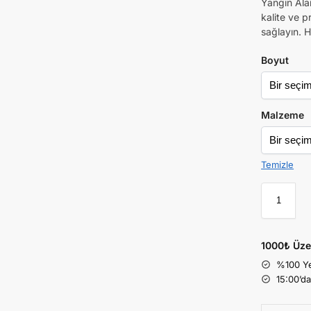
Yangın Ala
kalite ve p
sağlayın. H
Boyut
Malzeme
Temizle
1000₺ Üze
%100 Ye
15:00’d