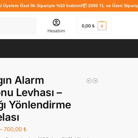
e Özel İlk Siparişte %10 İndirim!
📦 2000 TL ve Üzeri Siparişlerde 
Ara
0,00
₺
0
Hesabım
ın Alarm
nu Levhası –
ı Yönlendirme
lası
–
700,00
₺