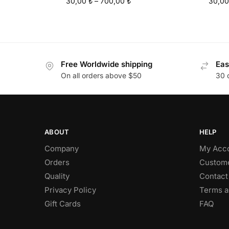
30,00
₺
–
700,00
₺
30,0
Free Worldwide shipping
Eas
On all orders above $50
30 
ABOUT
HELP
Company
My Acc
Orders
Custome
Quality
Contact
Privacy Policy
Terms a
Gift Cards
FAQ