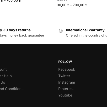
0
₺
–
700,00
₺
30,00
₺
–
700,00
₺
y 30 days returns
International Warranty
days money back guarantee
Offered in the country of 
FOLLOW
ount
Facebook
r Help
Twitter
 Us
Instagram
nd Conditions
Pinterest
Youtube