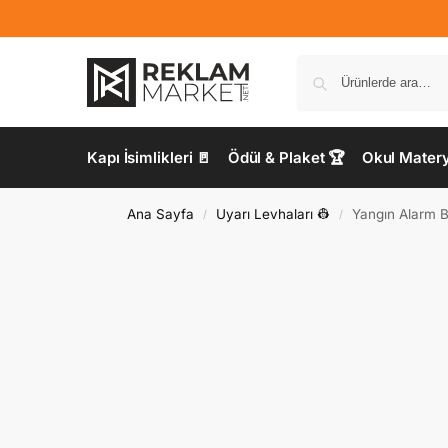
Kapı İsimlikleri 🚪
Ödül & Plaket 🏆
Okul Materya
Ana Sayfa
Uyarı Levhaları 👷
Yangın Alarm B
/
/