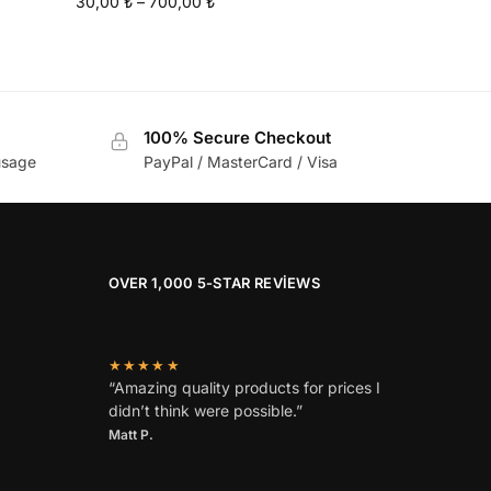
30,00
₺
–
700,00
₺
100% Secure Checkout
usage
PayPal / MasterCard / Visa
OVER 1,000 5-STAR REVIEWS
★★★★★
“Amazing quality products for prices I
didn’t think were possible.”
Matt P.