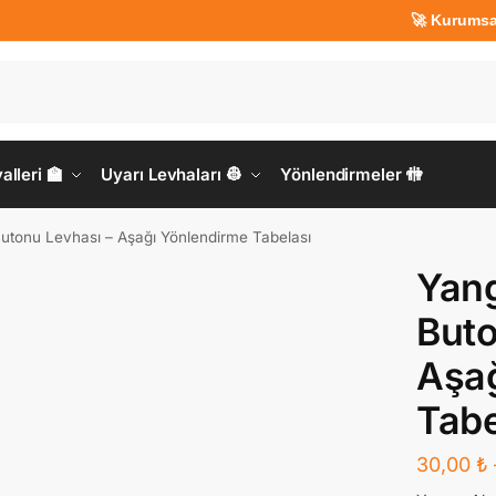
🚀 Kurumsal Üyeler
lleri 🏫
Uyarı Levhaları 👷
Yönlendirmeler 🚻
utonu Levhası – Aşağı Yönlendirme Tabelası
Yang
Buto
Aşağ
Tabe
30,00
₺