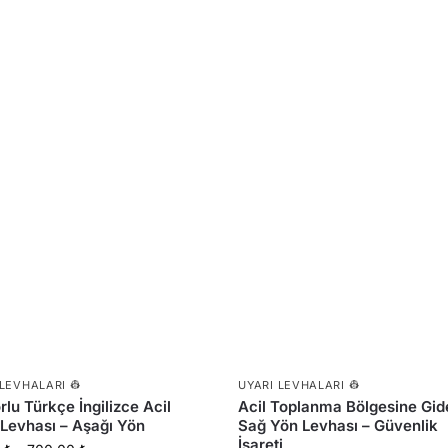
 LEVHALARI 👷
UYARI LEVHALARI 👷
rlu Türkçe İngilizce Acil
Acil Toplanma Bölgesine Gid
 Levhası – Aşağı Yön
Sağ Yön Levhası – Güvenlik
İşareti