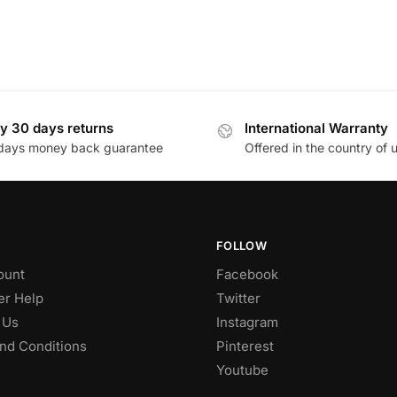
y 30 days returns
International Warranty
days money back guarantee
Offered in the country of 
FOLLOW
ount
Facebook
r Help
Twitter
 Us
Instagram
nd Conditions
Pinterest
Youtube