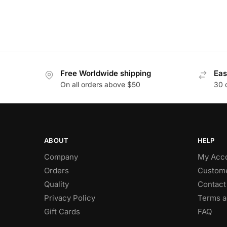
Free Worldwide shipping
Eas
On all orders above $50
30 
ABOUT
HELP
Company
My Acc
Orders
Custome
Quality
Contact
Privacy Policy
Terms a
Gift Cards
FAQ