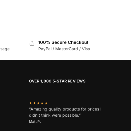
100% Secure Checkout
usage
PayPal / MasterCard / Visa
OVER 1,000 5-STAR REVIEWS
★★★★★
“Amazing quality products for prices I
didn’t think were possible.”
Matt P.