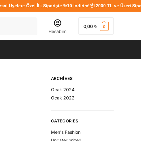
elere Özel İlk Siparişte %10 İndirim!
📦 2000 TL ve Üzeri Siparişle
Ara
0,00
₺
0
Hesabım
ARCHIVES
Ocak 2024
Ocak 2022
CATEGORIES
Men's Fashion
Uncategorized