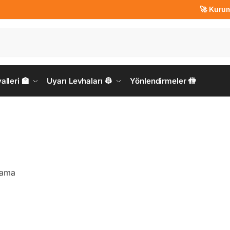
🚀 Kurumsal Üy
lleri 🏫
Uyarı Levhaları 👷
Yönlendirmeler 🚻
rama