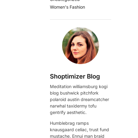
Women's Fashion
Shoptimizer Blog
Meditation williamsburg kogi
blog bushwick pitchfork
polaroid austin dreamcatcher
narwhal taxidermy tofu
gentrify aesthetic.
Humblebrag ramps
knausgaard celiac, trust fund
mustache. Ennui man braid