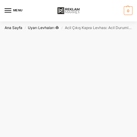
MENU
0
Ana Sayfa
Uyarı Levhaları 👷
Acil Çıkış Kapısı Levhası: Acil Durumlar Haricinde Kullanılması Yasaktır
/
/