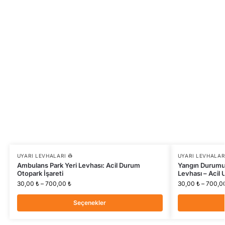
UYARI LEVHALARI 👷
UYARI LEVHALARI
Ambulans Park Yeri Levhası: Acil Durum
Yangın Durumu 
Otopark İşareti
Levhası – Acil 
30,00
₺
–
700,00
₺
30,00
₺
–
700,0
Seçenekler