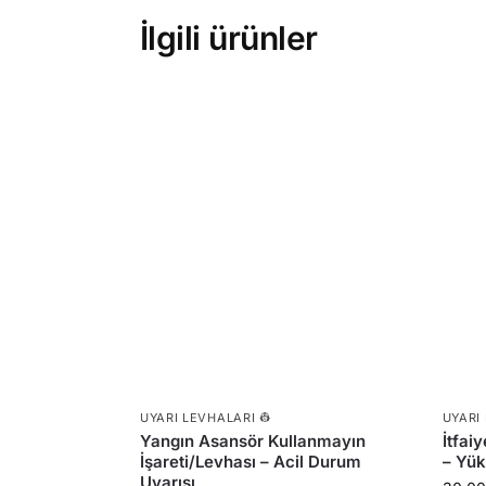
İlgili ürünler
UYARI LEVHALARI 👷
UYARI
Yangın Asansör Kullanmayın
İtfai
İşareti/Levhası – Acil Durum
– Yük
Uyarısı