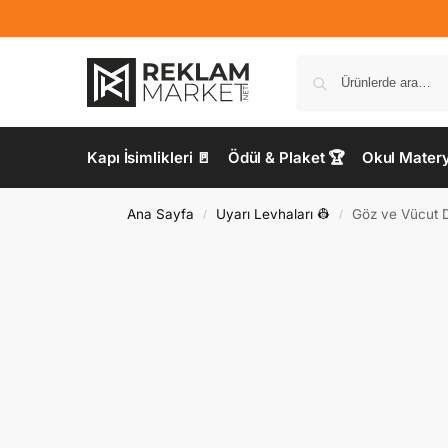
Kapı İsimlikleri 🚪
Ödül & Plaket 🏆
Okul Materya
Ana Sayfa
Uyarı Levhaları 👷
Göz ve Vücut D
/
/