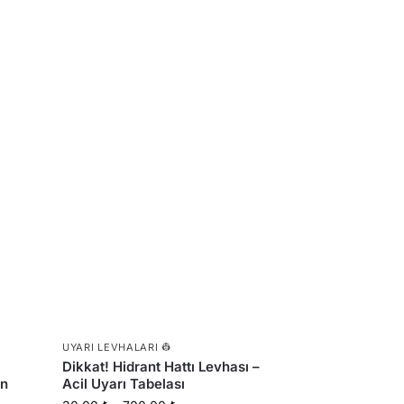
UYARI LEVHALARI 👷
l
Dikkat! Hidrant Hattı Levhası –
ön
Acil Uyarı Tabelası