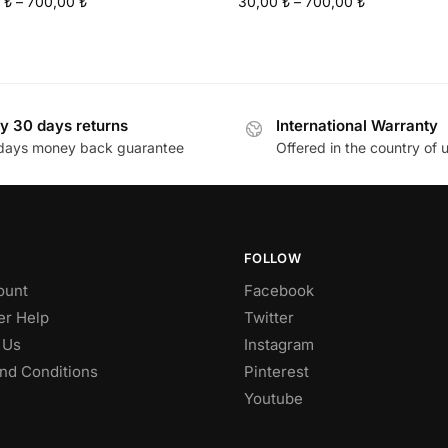
0
₺
–
700,00
₺
30,00
₺
–
700,00
₺
y 30 days returns
International Warranty
days money back guarantee
Offered in the country of 
FOLLOW
ount
Facebook
r Help
Twitter
 Us
Instagram
nd Conditions
Pinterest
Youtube