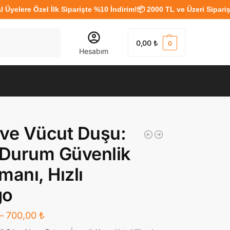
re Özel İlk Siparişte %10 İndirim!
📦 2000 TL ve Üzeri Siparişlerde
Ara
0,00
₺
0
Hesabım
ve Vücut Duşu:
 Durum Güvenlik
manı, Hızlı
go
–
700,00
₺