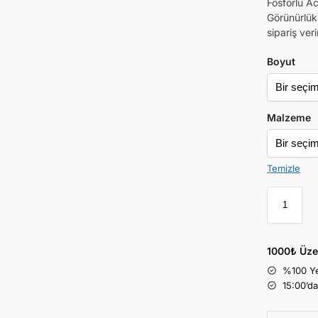
Fosforlu Ac
Görünürlük 
sipariş veri
Boyut
Malzeme
Temizle
1000₺ Üze
%100 Ye
15:00’d