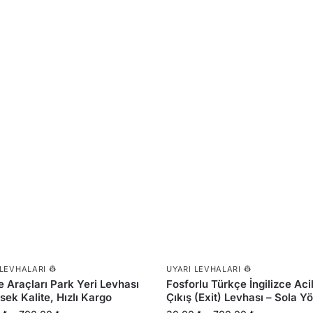
 LEVHALARI 👷
UYARI LEVHALARI 👷
ye Araçları Park Yeri Levhası
Fosforlu Türkçe İngilizce Aci
sek Kalite, Hızlı Kargo
Çıkış (Exit) Levhası – Sola Y