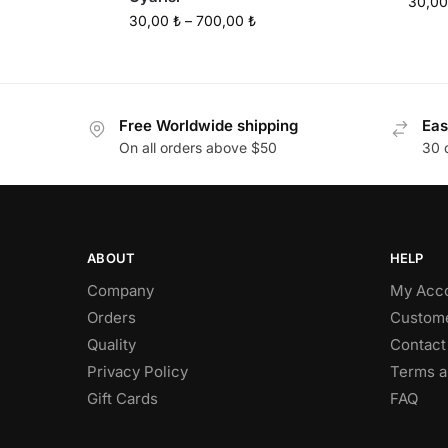
30,0
30,00
₺
–
700,00
₺
Free Worldwide shipping
Eas
On all orders above $50
30 
ABOUT
HELP
Company
My Acc
Orders
Custome
Quality
Contact
Privacy Policy
Terms a
Gift Cards
FAQ