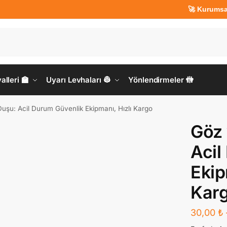
🚀 Kurumsal Üyele
lleri 🏫
Uyarı Levhaları 👷
Yönlendirmeler 🚻
uşu: Acil Durum Güvenlik Ekipmanı, Hızlı Kargo
Göz 
Acil
Ekip
Kar
30,00
₺