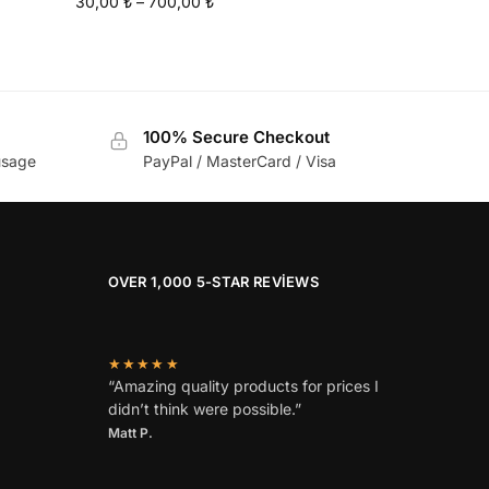
30,00
₺
–
700,00
₺
100% Secure Checkout
usage
PayPal / MasterCard / Visa
OVER 1,000 5-STAR REVIEWS
★★★★★
“Amazing quality products for prices I
didn’t think were possible.”
Matt P.