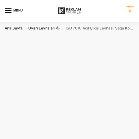
MENU
0
Ana Sayfa
Uyarı Levhaları 👷
ISO 7010 Acil Çıkış Levhası: Sağa Koşan Güvenlik İşareti
/
/