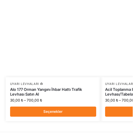
UYARI LEVHALARI 👷
UYARI LEVHALARI
Alo 177 Orman Yangını İhbar Hattı Trafik
Acil Toplanma 
Levhası Satın Al
Levhası/Tabelas
30,00
₺
–
700,00
₺
30,00
₺
–
700,0
Seçenekler