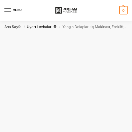
MENU
0
Ana Sayfa
Uyarı Levhaları 👷
Yangın Dolapları: İş Makinası, Forklift, Araç Yıkamada Kullanılmaz
/
/