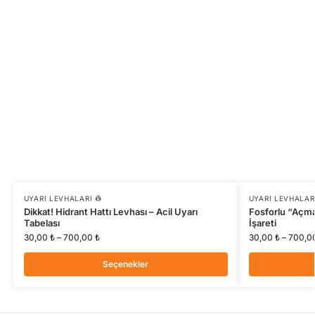
UYARI LEVHALARI 👷
UYARI LEVHALARI
Dikkat! Hidrant Hattı Levhası – Acil Uyarı
Fosforlu “Açmak 
Tabelası
İşareti
30,00
₺
–
700,00
₺
30,00
₺
–
700,0
Seçenekler