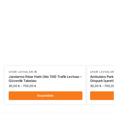
UYARI LEVHALARI 👷
UYARI LEVHALARI
Jandarma İhbar Hattı (Alo 156) Trafik Levhası –
Ambulans Park A
Güvenlik Tabelası
Otopark İşareti
30,00
₺
–
700,00
₺
30,00
₺
–
700,0
Seçenekler