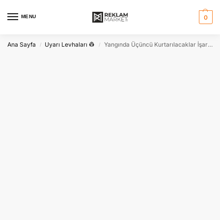
MENU
0
Ana Sayfa
Uyarı Levhaları 👷
Yangında Üçüncü Kurtarılacaklar İşareti: Acil Durum Kurtarma Levhası
/
/