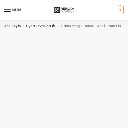
MENU
0
Ana Sayfa
Uyarı Levhaları 👷
5 Nolu Yangın Dolabı – Acil Durum Ekipmanı Levhası
/
/