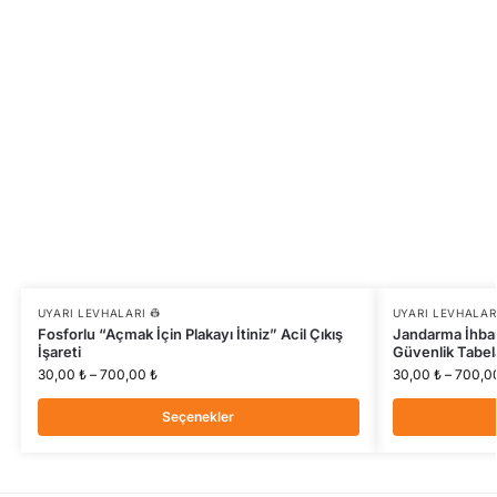
UYARI LEVHALARI 👷
UYARI LEVHALARI
Fosforlu “Açmak İçin Plakayı İtiniz” Acil Çıkış
Jandarma İhbar 
İşareti
Güvenlik Tabel
30,00
₺
–
700,00
₺
30,00
₺
–
700,0
Seçenekler