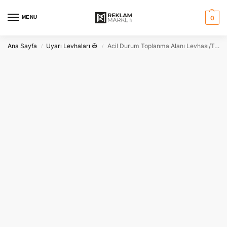
MENU
0
Ana Sayfa
Uyarı Levhaları 👷
Acil Durum Toplanma Alanı Levhası/Tabelası | Güvenlik İşareti
/
/