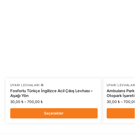
UYARI LEVHALARI 👷
UYARI LEVHALARI
Fosforlu Türkçe İngilizce Acil Çıkış Levhası –
Ambulans Park 
Aşağı Yön
Otopark İşareti
30,00
₺
–
700,00
₺
30,00
₺
–
700,0
Seçenekler