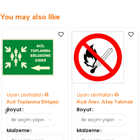
You may also like
Uyarı Levhaları 👷
Uyarı Levhaları 👷
Acil Toplanma Bölgesi
Açık Alev, Ateş Yakmak
Sol Yön
Yasaktır
Boyut
Boyut
Levhası/Tabelası –
İşareti/Levhası/Etiketi
Güvenli Çıkış
Satın Al
Malzeme
Malzeme