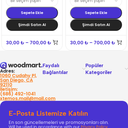
Sepete Ekle
Sepete Ekle
Şimdi Satın Al
Şimdi Satın Al
30,00
₺
–
700,00
₺
30,00
₺
–
700,00
₺
Faydalı
Popüler
Adres:
Bağlantılar
Kategoriler
1060 Cudahy Pl,
San Diego, CA
92110
İletişim:
(686) 492-1041
xtemos.mail@mail.com
E-Posta Listemize Katılın
En son güncellemeleri ve promosyonları alın.
Will be used in accordance with our
Privacy Policy