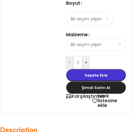
Boyut
Malzeme
-
+
Sepete Ekle
Şimdi Satın Al
İstek
Karşılaştırma
listesine
ekle
Description