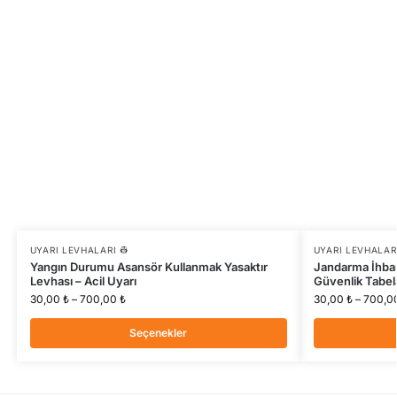
UYARI LEVHALARI 👷
UYARI LEVHALARI
Yangın Durumu Asansör Kullanmak Yasaktır
Jandarma İhbar 
Levhası – Acil Uyarı
Güvenlik Tabel
30,00
₺
–
700,00
₺
30,00
₺
–
700,0
Seçenekler