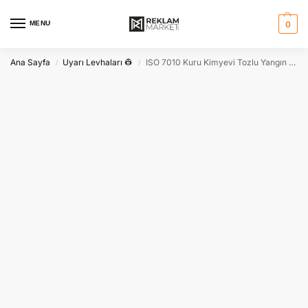
MENU
0
Ana Sayfa
Uyarı Levhaları 👷
ISO 7010 Kuru Kimyevi Tozlu Yangın Söndürücü | Acil Güvenlik
/
/