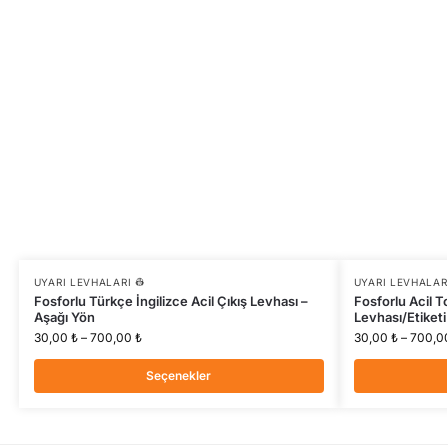
UYARI LEVHALARI 👷
UYARI LEVHALARI
Fosforlu Türkçe İngilizce Acil Çıkış Levhası –
Fosforlu Acil T
Aşağı Yön
Levhası/Etiketi
30,00
₺
–
700,00
₺
30,00
₺
–
700,0
Seçenekler