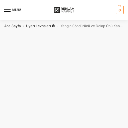
MENU
0
Ana Sayfa
Uyarı Levhaları 👷
Yangın Söndürücü ve Dolap Önü Kapatma Yasaktır Levhası
/
/